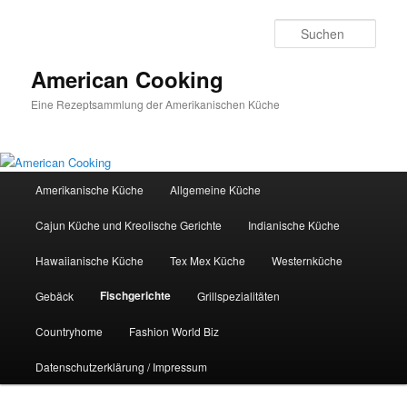
Zum
primären
Such
Inhalt
springen
American Cooking
Eine Rezeptsammlung der Amerikanischen Küche
Hauptmenü
Amerikanische Küche
Allgemeine Küche
Cajun Küche und Kreolische Gerichte
Indianische Küche
Hawaiianische Küche
Tex Mex Küche
Westernküche
Fischgerichte
Gebäck
Grillspezialitäten
Countryhome
Fashion World Biz
Datenschutzerklärung / Impressum