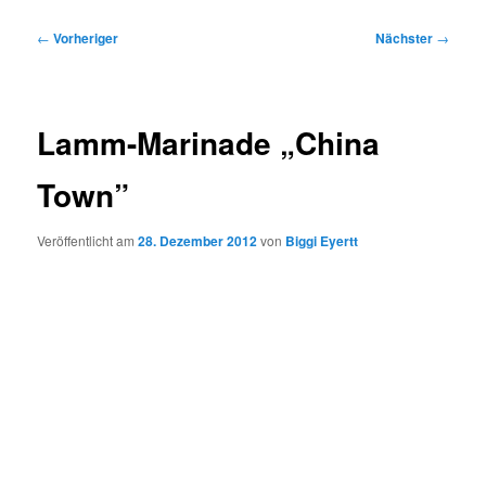
Beitragsnavigation
←
Vorheriger
Nächster
→
Lamm-Marinade „China
Town”
Veröffentlicht am
28. Dezember 2012
von
Biggi Eyertt