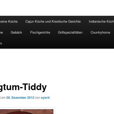
meine Küche
Cajun Küche und Kreolische Gerichte
Indianische Küc
he
Gebäck
Fischgerichte
Grillspezialitäten
Countryhome
um
gtum-Tiddy
ht am
28. Dezember 2012
von
eyertt