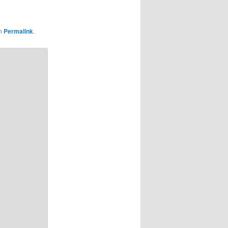
en
Permalink
.