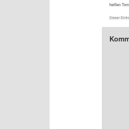
heißen Tom
Dieser Eint
Komme