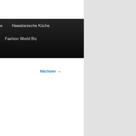
he
Hawaiianische Küche
Fashion World Biz
Nächster
→